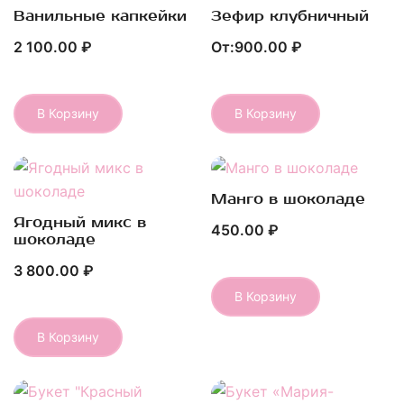
Ванильные капкейки
Зефир клубничный
Быстрый Просмотр
Быстрый Просмотр
2 100.00
₽
От:
900.00
₽
В Корзину
В Корзину
Этот
товар
имеет
несколько
Манго в шоколаде
Быстрый Просмотр
вариаций.
Ягодный микс в
Быстрый Просмотр
450.00
₽
Опции
шоколаде
можно
3 800.00
₽
выбрать
В Корзину
на
странице
В Корзину
товара.