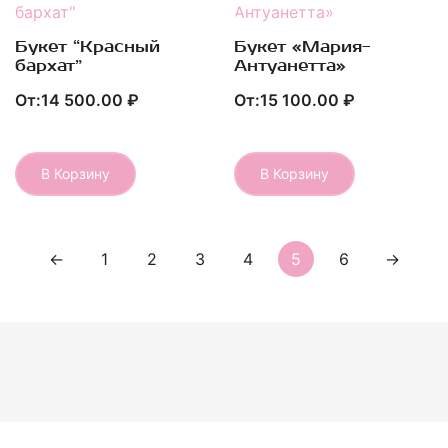
Букет “Красный
Букет «Мария-
Быстрый Просмотр
Быстрый Просмотр
бархат”
Антуанетта»
От:
14 500.00
₽
От:
15 100.00
₽
В Корзину
В Корзину
Этот
Этот
товар
товар
имеет
имеет
несколько
несколько
←
1
2
3
4
5
6
→
вариаций.
вариаций.
Опции
Опции
можно
можно
выбрать
выбрать
на
на
странице
странице
товара.
товара.