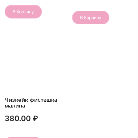
В Корзину
В Корзину
Этот
товар
имеет
несколько
вариаций.
Опции
можно
выбрать
на
странице
товара.
Чизкейк фисташка-
Быстрый Просмотр
малина
380.00
₽