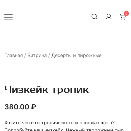
Перейти
к
0
содержимому
Главная
/
Витрина
/
Десерты и пирожные
Чизкейк тропик
380.00
₽
Хотите чего-то тропического и освежающего?
Попробуйте наш чизкейк. Нежный творожный сыр,