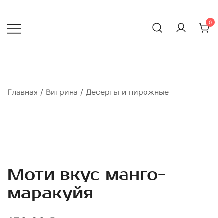
Перейти
к
0
содержимому
Главная
/
Витрина
/
Десерты и пирожные
Моти вкус манго-
маракуйя