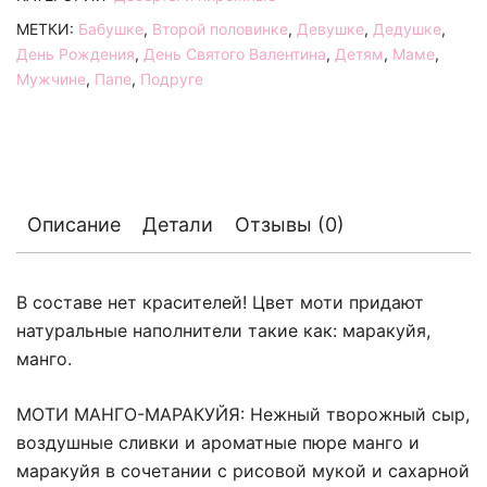
МЕТКИ:
Бабушке
,
Второй половинке
,
Девушке
,
Дедушке
,
День Рождения
,
День Святого Валентина
,
Детям
,
Маме
,
Мужчине
,
Папе
,
Подруге
Описание
Детали
Отзывы (0)
В составе нет красителей! Цвет моти придают
натуральные наполнители такие как: маракуйя,
манго.
МОТИ МАНГО-МАРАКУЙЯ: Нежный творожный сыр,
воздушные сливки и ароматные пюре манго и
маракуйя в сочетании с рисовой мукой и сахарной