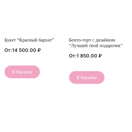
Букет “Красный бархат”
Быстрый Просмотр
Бенто-торт с дизайном
Быстрый Просмотр
“Лучший твой подарочек”
От:
14 500.00
₽
От:
1 850.00
₽
В Корзину
Этот
В Корзину
Этот
товар
товар
имеет
имеет
несколько
несколько
вариаций.
вариаций.
Опции
Опции
можно
можно
выбрать
выбрать