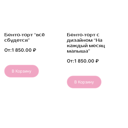
Бенто-торт “всё
Быстрый Просмотр
Бенто-торт с
Быстрый Просмотр
сбудется”
дизайном “На
каждый месяц
От:
1 850.00
₽
малыша”
От:
1 850.00
₽
В Корзину
Этот
товар
В Корзину
Этот
имеет
товар
несколько
имеет
вариаций.
несколько
Опции
вариаций.
можно
Опции
выбрать
можно