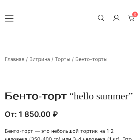
Перейти
к
0
содержимому
Главная
/
Витрина
/
Торты
/
Бенто-торты
Бенто-торт “hello summer”
От:
1 850.00
₽
Бенто-торт — это небольшой тортик на 1-2
человека (350-400 гр) или 3-4 человека (1 кг). Это