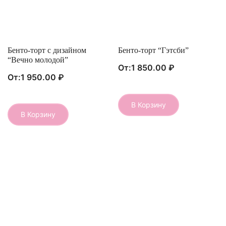
Бенто-торт с дизайном
Быстрый Просмотр
Бенто-торт “Гэтсби”
Быстрый Просмотр
“Вечно молодой”
От:
1 850.00
₽
От:
1 950.00
₽
В Корзину
Этот
В Корзину
Этот
товар
товар
имеет
имеет
несколько
несколько
вариаций.
вариаций.
Опции
Опции
можно
можно
выбрать
выбрать
на
на
странице