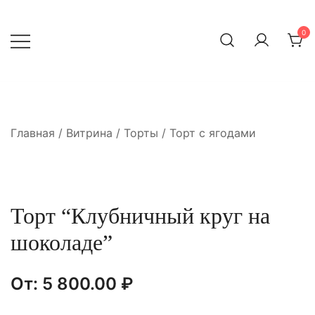
Перейти
к
0
содержимому
Главная
/
Витрина
/
Торты
/
Торт с ягодами
Торт “Клубничный круг на
шоколаде”
От:
5 800.00
₽