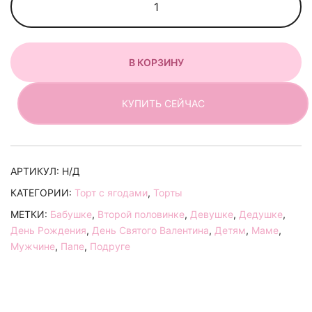
товара
Торт
"Клубничный
В КОРЗИНУ
круг
на
шоколаде"
КУПИТЬ СЕЙЧАС
АРТИКУЛ:
Н/Д
КАТЕГОРИИ:
Торт с ягодами
,
Торты
МЕТКИ:
Бабушке
,
Второй половинке
,
Девушке
,
Дедушке
,
День Рождения
,
День Святого Валентина
,
Детям
,
Маме
,
Мужчине
,
Папе
,
Подруге